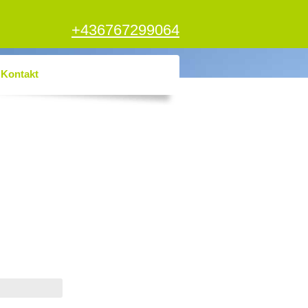
+436767299064
Kontakt